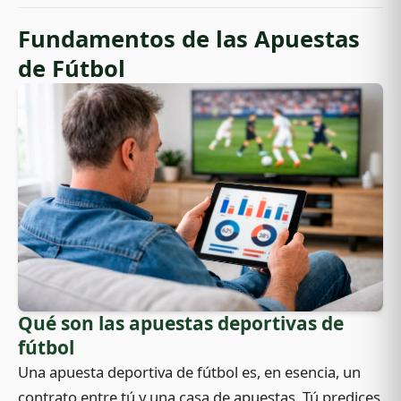
Fundamentos de las Apuestas
de Fútbol
Qué son las apuestas deportivas de
fútbol
Una apuesta deportiva de fútbol es, en esencia, un
contrato entre tú y una casa de apuestas. Tú predices