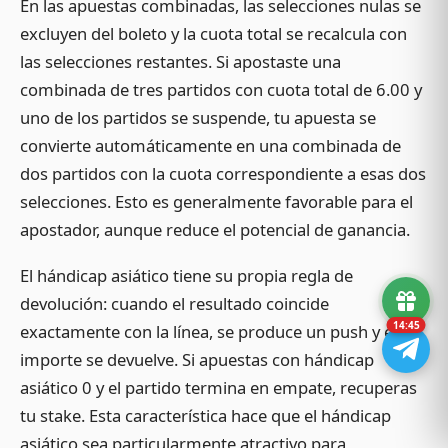
En las apuestas combinadas, las selecciones nulas se
excluyen del boleto y la cuota total se recalcula con
las selecciones restantes. Si apostaste una
combinada de tres partidos con cuota total de 6.00 y
uno de los partidos se suspende, tu apuesta se
convierte automáticamente en una combinada de
dos partidos con la cuota correspondiente a esas dos
selecciones. Esto es generalmente favorable para el
apostador, aunque reduce el potencial de ganancia.
El hándicap asiático tiene su propia regla de
devolución: cuando el resultado coincide
14:43
exactamente con la línea, se produce un push y el
importe se devuelve. Si apuestas con hándicap
asiático 0 y el partido termina en empate, recuperas
tu stake. Esta característica hace que el hándicap
asiático sea particularmente atractivo para