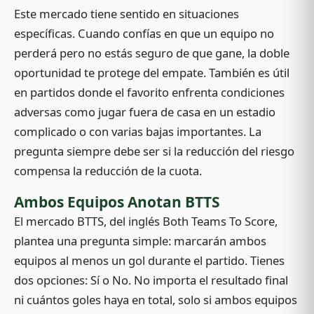
Este mercado tiene sentido en situaciones
específicas. Cuando confías en que un equipo no
perderá pero no estás seguro de que gane, la doble
oportunidad te protege del empate. También es útil
en partidos donde el favorito enfrenta condiciones
adversas como jugar fuera de casa en un estadio
complicado o con varias bajas importantes. La
pregunta siempre debe ser si la reducción del riesgo
compensa la reducción de la cuota.
Ambos Equipos Anotan BTTS
El mercado BTTS, del inglés Both Teams To Score,
plantea una pregunta simple: marcarán ambos
equipos al menos un gol durante el partido. Tienes
dos opciones: Sí o No. No importa el resultado final
ni cuántos goles haya en total, solo si ambos equipos