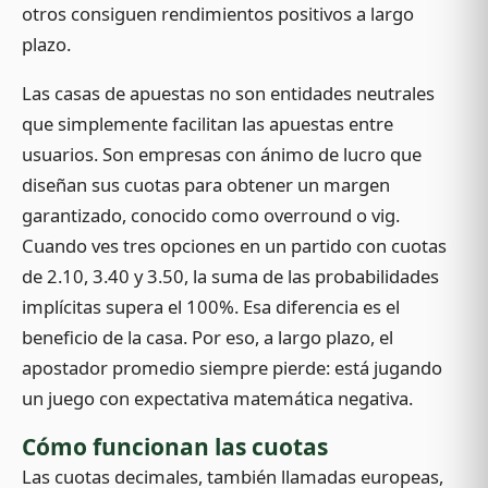
otros consiguen rendimientos positivos a largo
plazo.
Las casas de apuestas no son entidades neutrales
que simplemente facilitan las apuestas entre
usuarios. Son empresas con ánimo de lucro que
diseñan sus cuotas para obtener un margen
garantizado, conocido como overround o vig.
Cuando ves tres opciones en un partido con cuotas
de 2.10, 3.40 y 3.50, la suma de las probabilidades
implícitas supera el 100%. Esa diferencia es el
beneficio de la casa. Por eso, a largo plazo, el
apostador promedio siempre pierde: está jugando
un juego con expectativa matemática negativa.
Cómo funcionan las cuotas
Las cuotas decimales, también llamadas europeas,