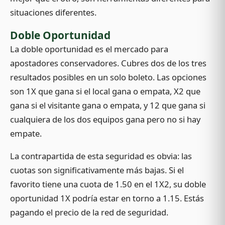
situaciones diferentes.
Doble Oportunidad
La doble oportunidad es el mercado para
apostadores conservadores. Cubres dos de los tres
resultados posibles en un solo boleto. Las opciones
son 1X que gana si el local gana o empata, X2 que
gana si el visitante gana o empata, y 12 que gana si
cualquiera de los dos equipos gana pero no si hay
empate.
La contrapartida de esta seguridad es obvia: las
cuotas son significativamente más bajas. Si el
favorito tiene una cuota de 1.50 en el 1X2, su doble
oportunidad 1X podría estar en torno a 1.15. Estás
pagando el precio de la red de seguridad.