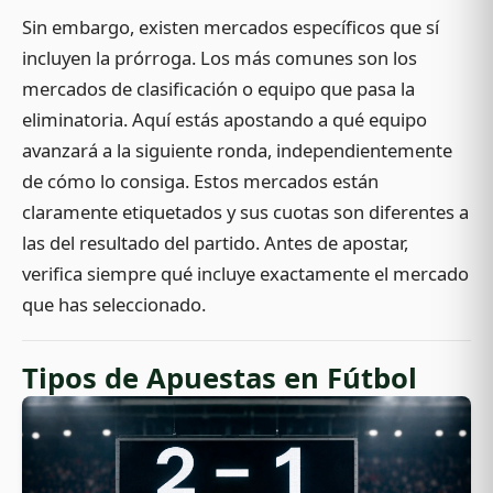
Sin embargo, existen mercados específicos que sí
incluyen la prórroga. Los más comunes son los
mercados de clasificación o equipo que pasa la
eliminatoria. Aquí estás apostando a qué equipo
avanzará a la siguiente ronda, independientemente
de cómo lo consiga. Estos mercados están
claramente etiquetados y sus cuotas son diferentes a
las del resultado del partido. Antes de apostar,
verifica siempre qué incluye exactamente el mercado
que has seleccionado.
Tipos de Apuestas en Fútbol