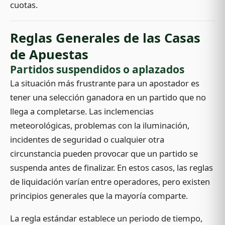
cuotas.
Reglas Generales de las Casas
de Apuestas
Partidos suspendidos o aplazados
La situación más frustrante para un apostador es
tener una selección ganadora en un partido que no
llega a completarse. Las inclemencias
meteorológicas, problemas con la iluminación,
incidentes de seguridad o cualquier otra
circunstancia pueden provocar que un partido se
suspenda antes de finalizar. En estos casos, las reglas
de liquidación varían entre operadores, pero existen
principios generales que la mayoría comparte.
La regla estándar establece un periodo de tiempo,