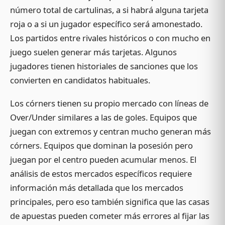
número total de cartulinas, a si habrá alguna tarjeta
roja o a si un jugador específico será amonestado.
Los partidos entre rivales históricos o con mucho en
juego suelen generar más tarjetas. Algunos
jugadores tienen historiales de sanciones que los
convierten en candidatos habituales.
Los córners tienen su propio mercado con líneas de
Over/Under similares a las de goles. Equipos que
juegan con extremos y centran mucho generan más
córners. Equipos que dominan la posesión pero
juegan por el centro pueden acumular menos. El
análisis de estos mercados específicos requiere
información más detallada que los mercados
principales, pero eso también significa que las casas
de apuestas pueden cometer más errores al fijar las