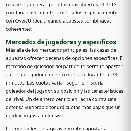
relajarse y generar partidos más abiertos. El BTTS
combina bien con otros mercados, especialmente
con Over/Under, creando apuestas combinadas
coherentes.
Mercados de jugadores y específicos
Más allá de los mercados principales, las casas de
apuestas ofrecen decenas de opciones específicas. El
mercado de goleador del partido te permite apostar
a que un jugador concreto marcará durante los 90
minutos. Las cuotas varían según el historial
goleador del jugador, su posición y las características
del rival. Un delantero centro en racha contra una
defensa vulnerable tendrá cuotas más bajas que un
mediocampista defensivo.
Los mercados de tarjetas permiten apostar al