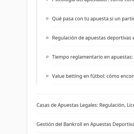
Qué pasa con tu apuesta si un parti
Regulación de apuestas deportivas 
Tiempo reglamentario en apuestas: 
Value betting en fútbol: cómo encon
Casas de Apuestas Legales: Regulación, Li
Gestión del Bankroll en Apuestas Deportiv