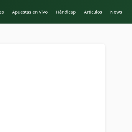
es
Apuestas en Vivo
Hándicap
Artículos
News