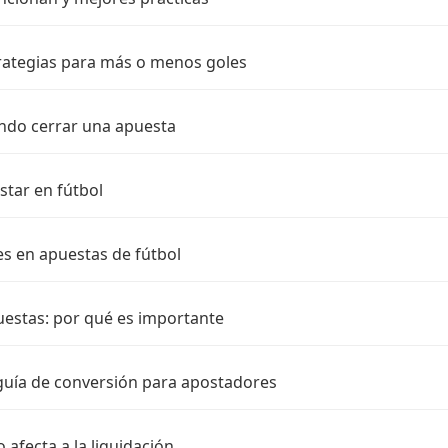
rategias para más o menos goles
ándo cerrar una apuesta
star en fútbol
s en apuestas de fútbol
estas: por qué es importante
 guía de conversión para apostadores
 afecta a la liquidación