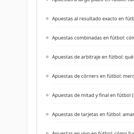
Apuestas al resultado exacto en fút
Apuestas combinadas en fútbol: có
Apuestas de arbitraje en fútbol: qu
Apuestas de córners en fútbol: merc
Apuestas de mitad y final en fútbol (
Apuestas de tarjetas en fútbol: amari
Apuestas en vivo en fútbol: cómo fu