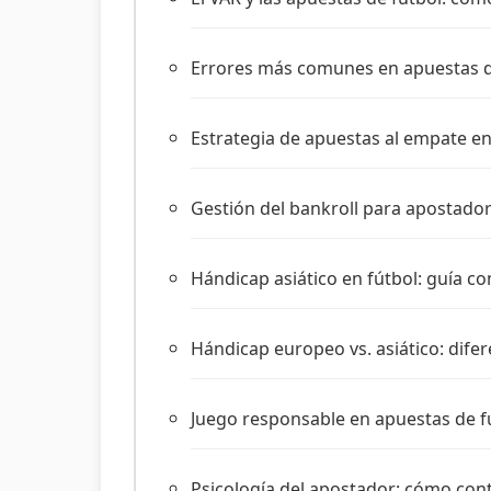
Errores más comunes en apuestas de
Estrategia de apuestas al empate en
Gestión del bankroll para apostador
Hándicap asiático en fútbol: guía c
Hándicap europeo vs. asiático: dife
Juego responsable en apuestas de fú
Psicología del apostador: cómo cont