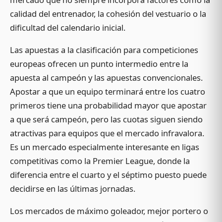
calidad del entrenador, la cohesión del vestuario o la
dificultad del calendario inicial.
Las apuestas a la clasificación para competiciones
europeas ofrecen un punto intermedio entre la
apuesta al campeón y las apuestas convencionales.
Apostar a que un equipo terminará entre los cuatro
primeros tiene una probabilidad mayor que apostar
a que será campeón, pero las cuotas siguen siendo
atractivas para equipos que el mercado infravalora.
Es un mercado especialmente interesante en ligas
competitivas como la Premier League, donde la
diferencia entre el cuarto y el séptimo puesto puede
decidirse en las últimas jornadas.
Los mercados de máximo goleador, mejor portero o