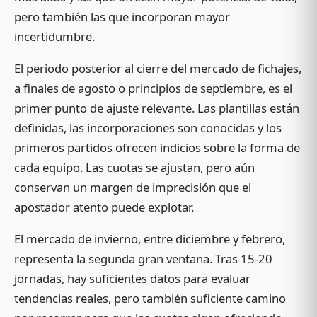
pero también las que incorporan mayor
incertidumbre.
El periodo posterior al cierre del mercado de fichajes,
a finales de agosto o principios de septiembre, es el
primer punto de ajuste relevante. Las plantillas están
definidas, las incorporaciones son conocidas y los
primeros partidos ofrecen indicios sobre la forma de
cada equipo. Las cuotas se ajustan, pero aún
conservan un margen de imprecisión que el
apostador atento puede explotar.
El mercado de invierno, entre diciembre y febrero,
representa la segunda gran ventana. Tras 15-20
jornadas, hay suficientes datos para evaluar
tendencias reales, pero también suficiente camino