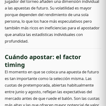
jugador del torneo añaden una dimensión individual
a las apuestas de futuro. Su volatilidad es mayor
porque dependen del rendimiento de una sola
persona, lo que los hace más especulativos pero
también más ricos en ineficiencias para el apostador
que analiza las estadísticas individuales con
profundidad.
Cuándo apostar: el factor
timing
El momento en que se coloca una apuesta de futuro
es tan importante como la selección misma. Las
cuotas de pretemporada, abiertas habitualmente
entre junio y agosto, reflejan las expectativas del
mercado antes de que ruede el balón. Son las cuotas
más altas y las que ofrecen mayor potencial de valor,