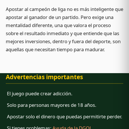
Apostar al campeón de liga no es más inteligente que
apostar al ganador de un partido. Pero exige una
mentalidad diferente, una que valora el proceso
sobre el resultado inmediato y que entiende que las
mejores inversiones, dentro y fuera del deporte, son
aquellas que necesitan tiempo para madurar.
Advertencias importantes
El juego puede crear adicción.
Solo para personas mayores de 18 años.
Apostar solo el dinero que puedas permitirte perder.
Si tienes problemas:
Ayuda de la DGOJ