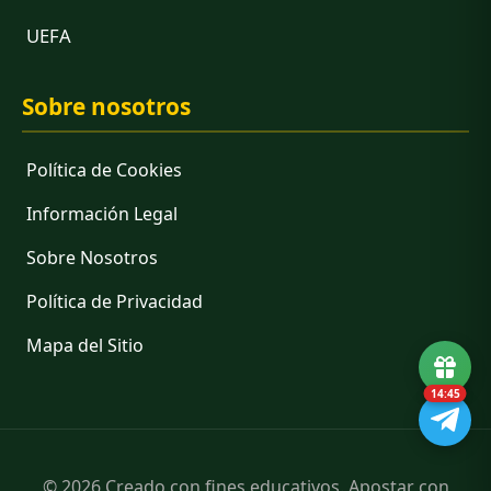
UEFA
Sobre nosotros
Política de Cookies
Información Legal
Sobre Nosotros
Política de Privacidad
Mapa del Sitio
14:44
© 2026 Creado con fines educativos. Apostar con