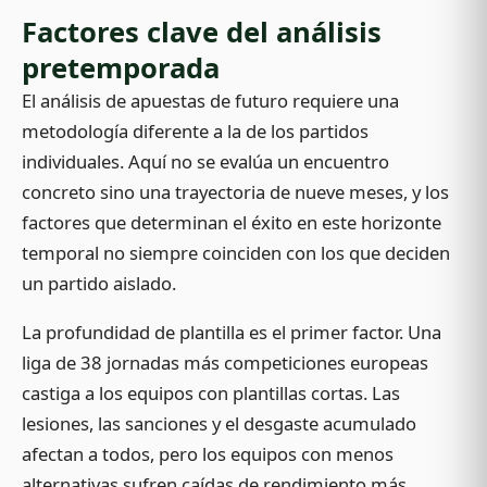
Factores clave del análisis
pretemporada
El análisis de apuestas de futuro requiere una
metodología diferente a la de los partidos
individuales. Aquí no se evalúa un encuentro
concreto sino una trayectoria de nueve meses, y los
factores que determinan el éxito en este horizonte
temporal no siempre coinciden con los que deciden
un partido aislado.
La profundidad de plantilla es el primer factor. Una
liga de 38 jornadas más competiciones europeas
castiga a los equipos con plantillas cortas. Las
lesiones, las sanciones y el desgaste acumulado
afectan a todos, pero los equipos con menos
alternativas sufren caídas de rendimiento más