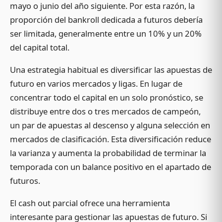
mayo o junio del año siguiente. Por esta razón, la
proporción del bankroll dedicada a futuros debería
ser limitada, generalmente entre un 10% y un 20%
del capital total.
Una estrategia habitual es diversificar las apuestas de
futuro en varios mercados y ligas. En lugar de
concentrar todo el capital en un solo pronóstico, se
distribuye entre dos o tres mercados de campeón,
un par de apuestas al descenso y alguna selección en
mercados de clasificación. Esta diversificación reduce
la varianza y aumenta la probabilidad de terminar la
temporada con un balance positivo en el apartado de
futuros.
El cash out parcial ofrece una herramienta
interesante para gestionar las apuestas de futuro. Si