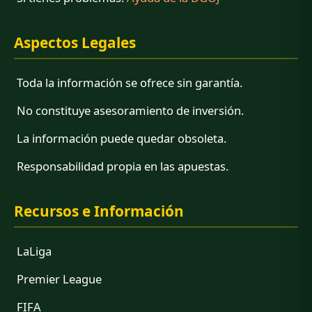
Aspectos Legales
Toda la información se ofrece sin garantía.
No constituye asesoramiento de inversión.
La información puede quedar obsoleta.
Responsabilidad propia en las apuestas.
Recursos e Información
LaLiga
Premier League
FIFA