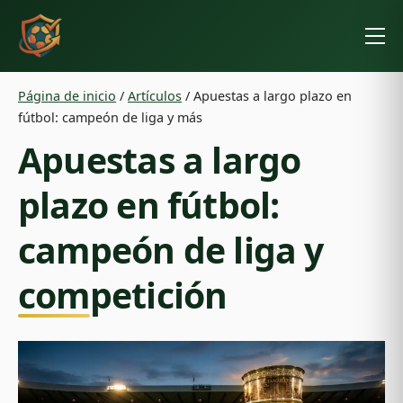
Página de inicio
/
Artículos
/
Apuestas a largo plazo en
fútbol: campeón de liga y más
Apuestas a largo
plazo en fútbol:
campeón de liga y
competición