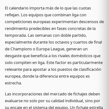
El calendario importa más de lo que las cuotas
reflejan. Los equipos que combinan liga con
competiciones europeas experimentan descensos de
rendimiento predecibles en fases concretas de la
temporada. Las semanas con doble partido,
especialmente durante los octavos y cuartos de final
de Champions o Europa League, generan un
desgaste que beneficia a los rivales domésticos que
solo compiten en liga. Este factor es particularmente
relevante para apostar a los puestos de clasificación
europea, donde la diferencia entre equipos es
estrecha.
Las incorporaciones del mercado de fichajes deben
evaluarse no solo por su calidad individual, sino por
su encaje en el sistema del equipo. Un fichaje estrella